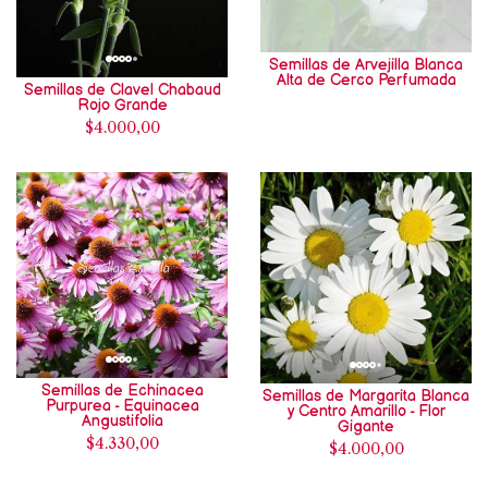
Semillas de Arvejilla Blanca
Alta de Cerco Perfumada
Semillas de Clavel Chabaud
Rojo Grande
$4.000,00
Semillas de Echinacea
Semillas de Margarita Blanca
Purpurea - Equinacea
y Centro Amarillo - Flor
Angustifolia
Gigante
$4.330,00
$4.000,00