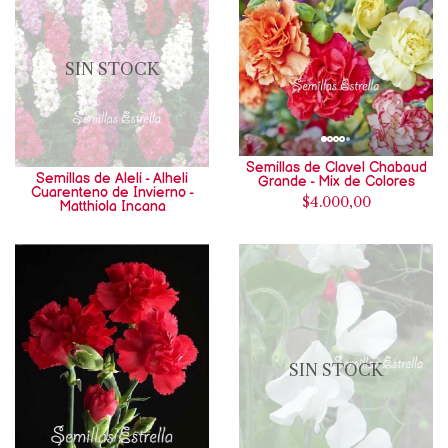
SIN STOCK
Semillas de Clavel Chabaud
Semillas de Aleli - Alheli
Grande - Mix de Colores
Cuarenteno de Invierno -
$4.000,00
Matthiola Incana
SIN STOCK