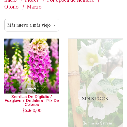
Inicio
Flores
Por epoca de siembra
Otoño
Marzo
Semillas De Digitalis /
SIN STOCK
Foxglove / Dedalera - Mix De
Colores
$5.360,00