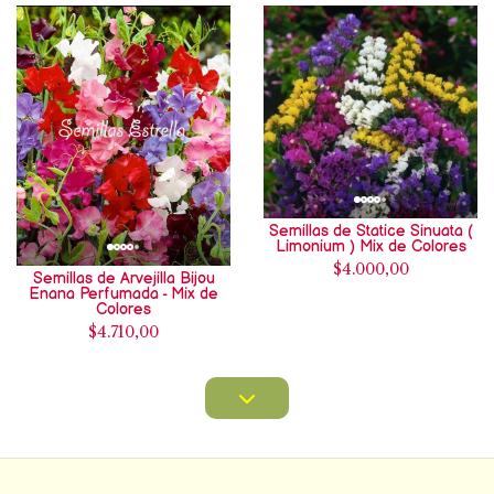
Semillas de Statice Sinuata (
Limonium ) Mix de Colores
$4.000,00
Semillas de Arvejilla Bijou
Enana Perfumada - Mix de
Colores
$4.710,00