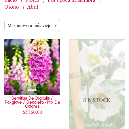
Inicio
Flores
Por epoca de siembra
Otoño
Abril
Semillas De Digitalis /
SIN STOCK
Foxglove / Dedalera - Mix De
Colores
$5.360,00