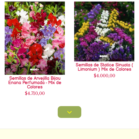
Semillas de Statice Sinuata (
Limonium ) Mix de Colores
$4.000,00
Semillas de Arvejilla Bijou
Enana Perfumada - Mix de
Colores
$4.710,00