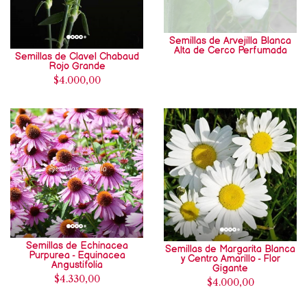
Semillas de Arvejilla Blanca
Alta de Cerco Perfumada
Semillas de Clavel Chabaud
Rojo Grande
$4.000,00
Semillas de Echinacea
Semillas de Margarita Blanca
Purpurea - Equinacea
y Centro Amarillo - Flor
Angustifolia
Gigante
$4.330,00
$4.000,00