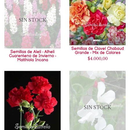
SIN STOCK
Semillas de Clavel Chabaud
Semillas de Aleli - Alheli
Grande - Mix de Colores
Cuarenteno de Invierno -
$4.000,00
Matthiola Incana
SIN STOCK