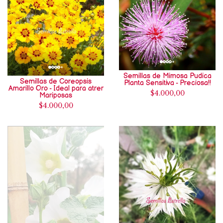
Semillas de Mimosa Pudica
Semillas de Coreopsis
Planta Sensitiva - Preciosa!!
Amarillo Oro - Ideal para atrer
$4.000,00
Mariposas
$4.000,00