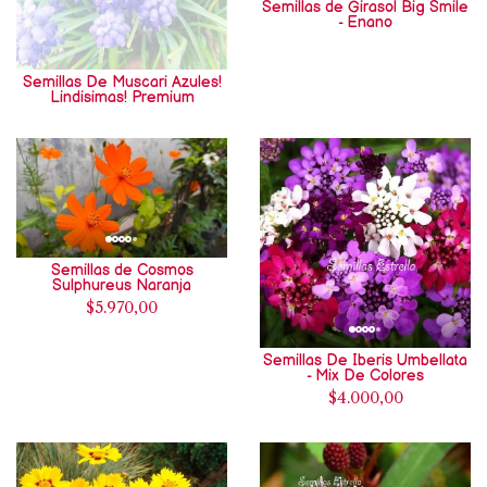
Semillas de Girasol Big Smile
- Enano
Semillas De Muscari Azules!
Lindisimas! Premium
Semillas de Cosmos
Sulphureus Naranja
$5.970,00
Semillas De Iberis Umbellata
- Mix De Colores
$4.000,00