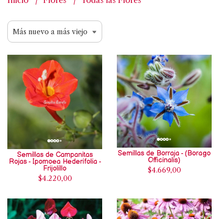
Inicio
Flores
Todas las Flores
Semillas de Borraja - (Borago
Semillas de Campanitas
Officinalis)
Rojas - Ipomoea Hederifolia -
Frijolillo
$4.669,00
$4.220,00