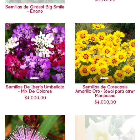
Semillas de Girasol Big Smile
- Enano
Semillas De Iberis Umbellata
Semillas de Coreopsis
- Mix De Colores
Amarillo Oro - Ideal para atrer
Mariposas
$4.000,00
$4.000,00