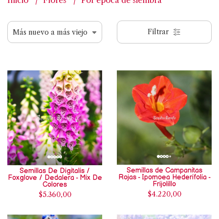
Inicio
Flores
Por epoca de siembra
Filtrar
Semillas de Campanitas
Semillas De Digitalis /
Rojas - Ipomoea Hederifolia -
Foxglove / Dedalera - Mix De
Frijolillo
Colores
$4.220,00
$5.360,00