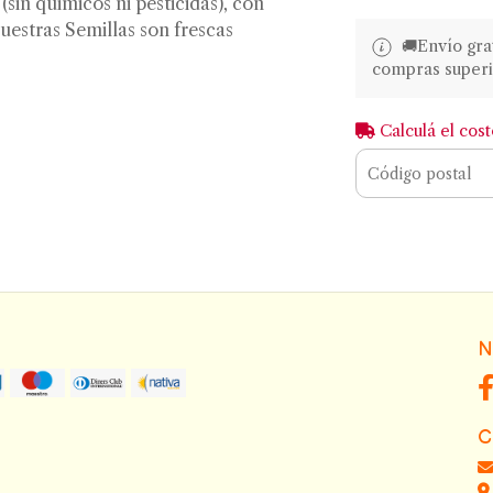
sin quimicos ni pesticidas), con
uestras Semillas son frescas
🚚​​Envío gr
compras superi
Calculá el cos
N
C