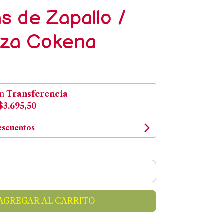
as de Zapallo /
aza Cokena
on
Transferencia
$3.695,50
escuentos
AGREGAR AL CARRITO