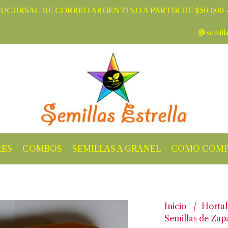
SUCURSAL DE CORREO ARGENTINO A PARTIR DE $50.000 -
semill
RES
COMBOS
SEMILLAS A GRANEL
COMO COMP
Inicio
Hortal
Semillas de Zap