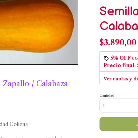
Semill
Calab
$3.890,00
5% OFF
c
Precio final:
Ver cuotas y d
 Zapallo / Calabaza
Cantidad
iedad Cokena