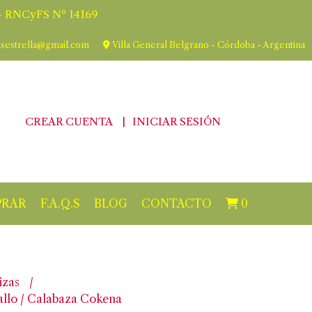
 RNCyFS Nº 14169
asestrella@gmail.com
Villa General Belgrano - Córdoba - Argentina
CREAR CUENTA
INICIAR SESIÓN
RAR
F.A.Q.S
BLOG
CONTACTO
0
izas
allo / Calabaza Cokena