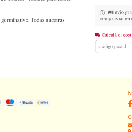
🚚​​Envío gr
compras superi
 germinativo. Todas nuestras
Calculá el cos
N
C