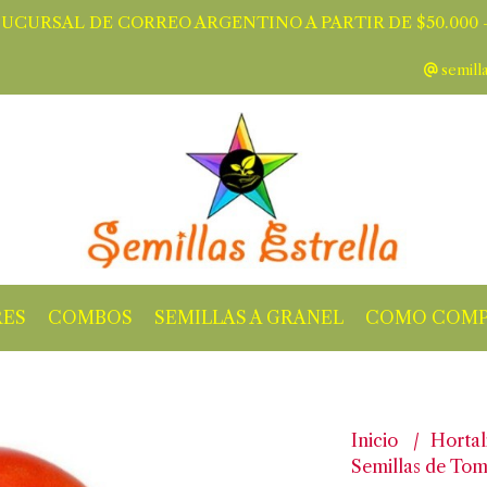
SUCURSAL DE CORREO ARGENTINO A PARTIR DE $50.000 -
semill
RES
COMBOS
SEMILLAS A GRANEL
COMO COMP
Inicio
Hortal
Semillas de Tom