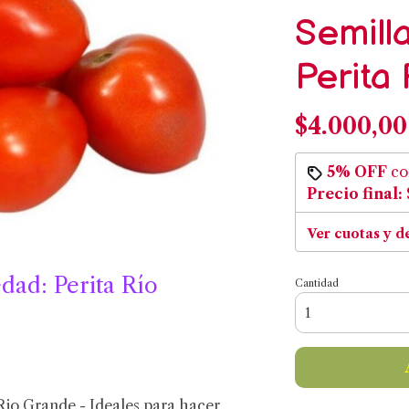
Semill
Perita
$4.000,00
5% OFF
c
Precio final:
Ver cuotas y d
dad: Perita Río
Cantidad
Rio Grande - Ideales para hacer