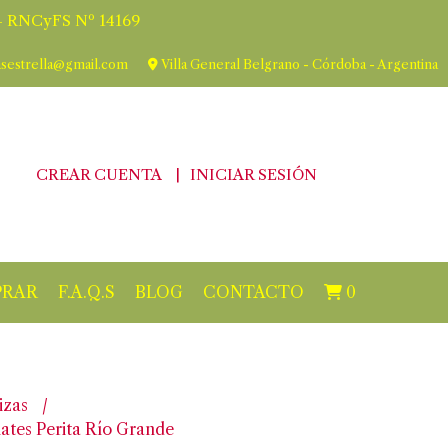
 RNCyFS Nº 14169
asestrella@gmail.com
Villa General Belgrano - Córdoba - Argentina
CREAR CUENTA
INICIAR SESIÓN
RAR
F.A.Q.S
BLOG
CONTACTO
0
izas
ates Perita Río Grande