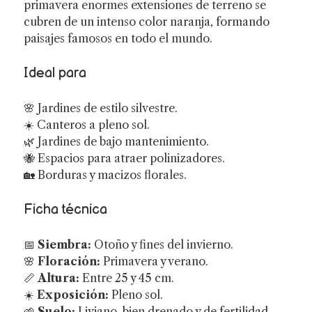
primavera enormes extensiones de terreno se
cubren de un intenso color naranja, formando
paisajes famosos en todo el mundo.
Ideal para
🌸 Jardines de estilo silvestre.
☀️ Canteros a pleno sol.
🌿 Jardines de bajo mantenimiento.
🐝 Espacios para atraer polinizadores.
🏡 Borduras y macizos florales.
Ficha técnica
📅
Siembra:
Otoño y fines del invierno.
🌸
Floración:
Primavera y verano.
📏
Altura:
Entre 25 y 45 cm.
☀️
Exposición:
Pleno sol.
🌱
Suelo:
Liviano, bien drenado y de fertilidad