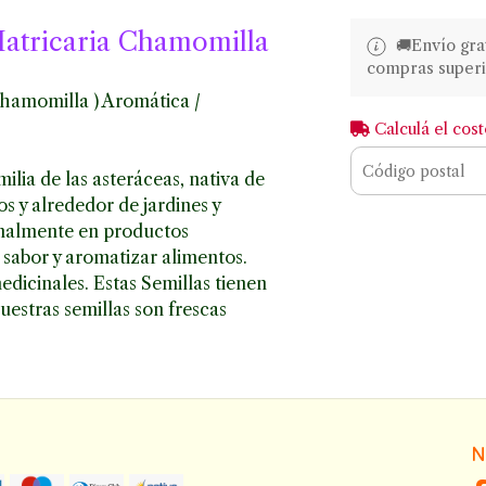
Matricaria Chamomilla
🚚​​Envío gr
compras superi
Chamomilla ) Aromática /
Calculá el cos
lia de las asteráceas, nativa de
 y alrededor de jardines y
ionalmente en productos
 sabor y aromatizar alimentos.
edicinales. Estas Semillas tienen
estras semillas son frescas
N