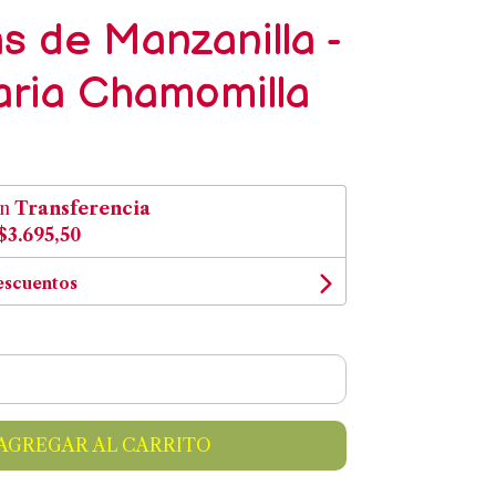
as de Manzanilla -
aria Chamomilla
on
Transferencia
$3.695,50
escuentos
AGREGAR AL CARRITO