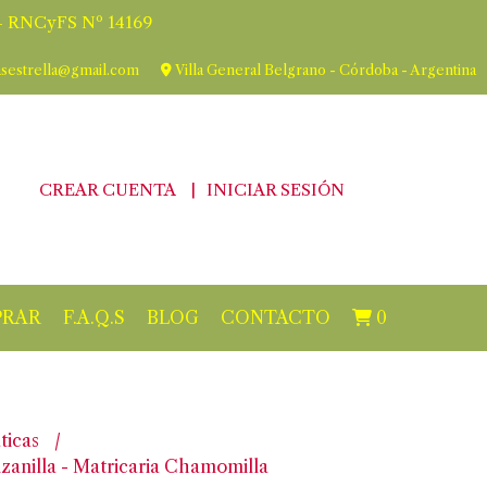
 RNCyFS Nº 14169
asestrella@gmail.com
Villa General Belgrano - Córdoba - Argentina
CREAR CUENTA
INICIAR SESIÓN
RAR
F.A.Q.S
BLOG
CONTACTO
0
ticas
zanilla - Matricaria Chamomilla