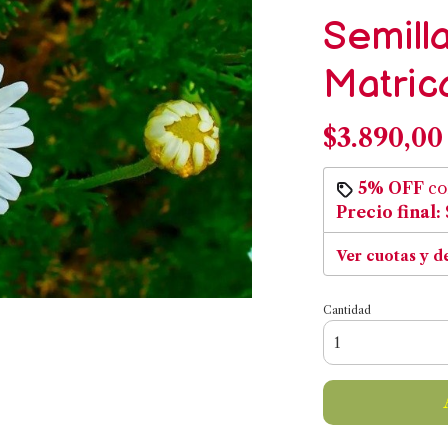
Semill
Matric
$3.890,00
5% OFF
c
Precio final:
Ver cuotas y d
Cantidad